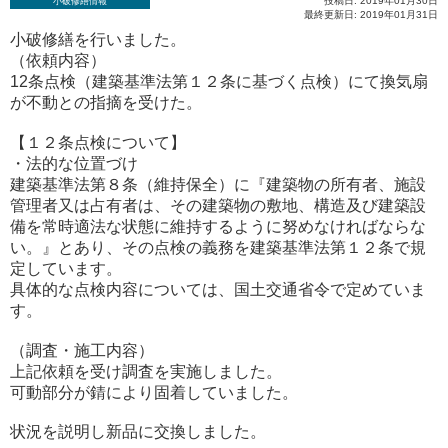
投稿日: 2019年01月30日
小破修繕情報
最終更新日: 2019年01月31日
小破修繕を行いました。
（依頼内容）
12条点検（建築基準法第１２条に基づく点検）にて換気扇
が不動との指摘を受けた。
【１２条点検について】
・法的な位置づけ
建築基準法第８条（維持保全）に『建築物の所有者、施設
管理者又は占有者は、その建築物の敷地、構造及び建築設
備を常時適法な状態に維持するように努めなければならな
い。』とあり、その点検の義務を建築基準法第１２条で規
定しています。
具体的な点検内容については、国土交通省令で定めていま
す。
（調査・施工内容）
上記依頼を受け調査を実施しました。
可動部分が錆により固着していました。
状況を説明し新品に交換しました。