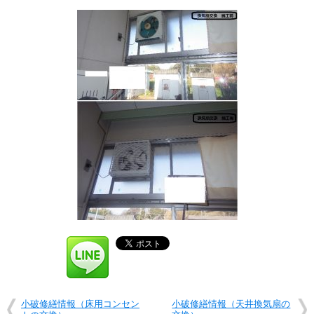
小破修繕情報（床用コンセン
小破修繕情報（天井換気扇の